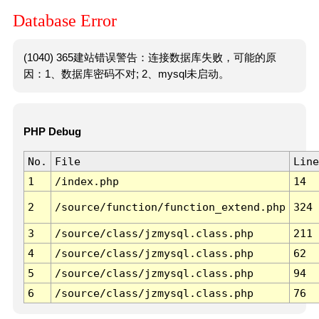
Database Error
(1040) 365建站错误警告：连接数据库失败，可能的原
因：1、数据库密码不对; 2、mysql未启动。
PHP Debug
No.
File
Line
1
/index.php
14
2
/source/function/function_extend.php
324
3
/source/class/jzmysql.class.php
211
4
/source/class/jzmysql.class.php
62
5
/source/class/jzmysql.class.php
94
6
/source/class/jzmysql.class.php
76