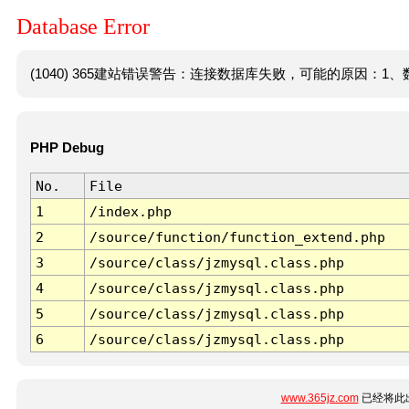
Database Error
(1040) 365建站错误警告：连接数据库失败，可能的原因：1、数
PHP Debug
No.
File
1
/index.php
2
/source/function/function_extend.php
3
/source/class/jzmysql.class.php
4
/source/class/jzmysql.class.php
5
/source/class/jzmysql.class.php
6
/source/class/jzmysql.class.php
www.365jz.com
已经将此