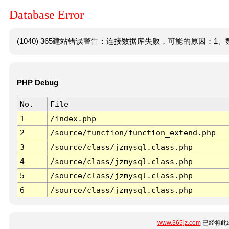
Database Error
(1040) 365建站错误警告：连接数据库失败，可能的原因：1、数
PHP Debug
No.
File
1
/index.php
2
/source/function/function_extend.php
3
/source/class/jzmysql.class.php
4
/source/class/jzmysql.class.php
5
/source/class/jzmysql.class.php
6
/source/class/jzmysql.class.php
www.365jz.com
已经将此