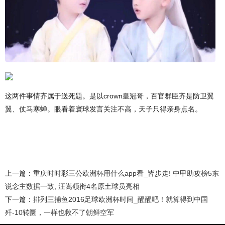
这两件事情齐属于送死题。是以crown皇冠哥，百官群臣齐是防卫翼
翼、仗马寒蝉。眼看着寰球发言关注不高，天子只得亲身点名。
上一篇：
重庆时时彩三公欧洲杯用什么app看_皆步走! 中甲助攻榜5东
说念主数据一致, 汪嵩领衔4名原土球员亮相
下一篇：
排列三捕鱼2016足球欧洲杯时间_醒醒吧！就算得到中国
歼-10转圜，一样也救不了朝鲜空军