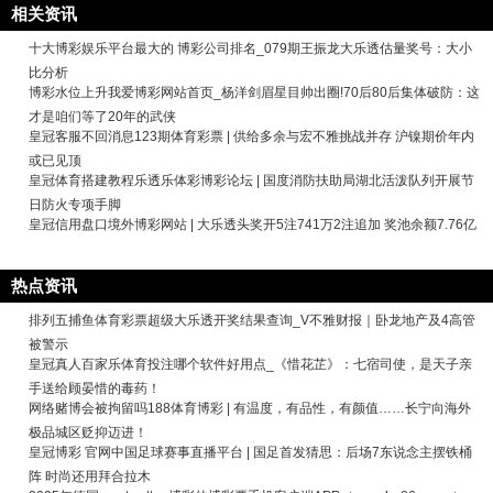
相关资讯
十大博彩娱乐平台最大的 博彩公司排名_079期王振龙大乐透估量奖号：大小
比分析
博彩水位上升我爱博彩网站首页_杨洋剑眉星目帅出圈!70后80后集体破防：这
才是咱们等了20年的武侠
皇冠客服不回消息123期体育彩票 | 供给多余与宏不雅挑战并存 沪镍期价年内
或已见顶
皇冠体育搭建教程乐透乐体彩博彩论坛 | 国度消防扶助局湖北活泼队列开展节
日防火专项手脚
皇冠信用盘口境外博彩网站 | 大乐透头奖开5注741万2注追加 奖池余额7.76亿
热点资讯
排列五捕鱼体育彩票超级大乐透开奖结果查询_V不雅财报｜卧龙地产及4高管
被警示
皇冠真人百家乐体育投注哪个软件好用点_《惜花芷》：七宿司使，是天子亲
手送给顾晏惜的毒药！
网络赌博会被拘留吗188体育博彩 | 有温度，有品性，有颜值……长宁向海外
极品城区贬抑迈进！
皇冠博彩 官网中国足球赛事直播平台 | 国足首发猜思：后场7东说念主摆铁桶
阵 时尚还用拜合拉木