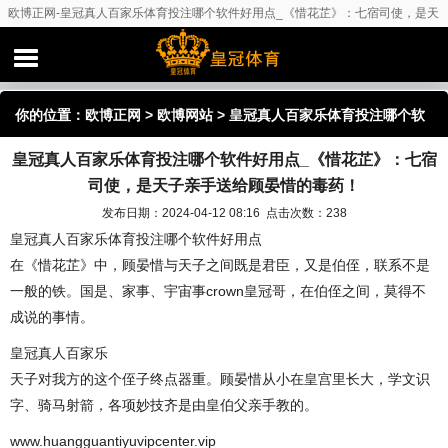
欧博正网-皇冠真人百家乐体育投注哪个软件好用点_《惜花芷》：七宿司使，是天
子亲手送给顾晏惜的毒药！
你的位置：
欧博正网
>
欧博网站
> 皇冠真人百家乐体育投注哪个软
皇冠真人百家乐体育投注哪个软件好用点_《惜花芷》：七宿
件好用点_《惜花芷》：七宿司使，是天子亲手送给顾晏惜的毒药！
司使，是天子亲手送给顾晏惜的毒药！
发布日期：2024-04-12 08:16 点击次数：238
皇冠真人百家乐体育投注哪个软件好用点
在《惜花芷》中，顾晏惜与天子之间既是君臣，又是伯侄，联系不是
一般的铁。国是、家事、宇宙事crown皇冠哥，在伯侄之间，莫得不
成说的事情。
皇冠真人百家乐
天子对我方的这个侄子终点器重。顾晏惜从小在皇宫里长大，学文识
字、骑马射箭，各项妙技齐是由皇伯父亲手教的。
www.huangguantiyuvipcenter.vip