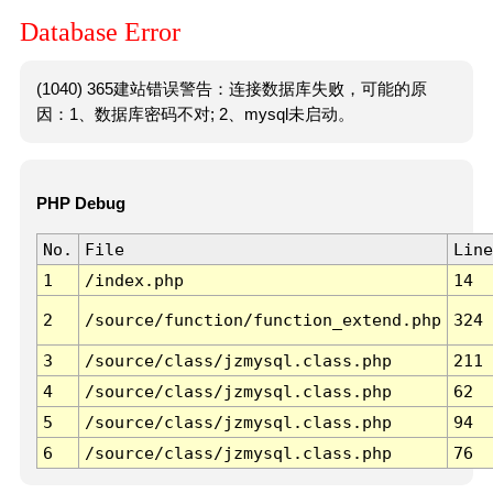
Database Error
(1040) 365建站错误警告：连接数据库失败，可能的原
因：1、数据库密码不对; 2、mysql未启动。
PHP Debug
No.
File
Line
1
/index.php
14
2
/source/function/function_extend.php
324
3
/source/class/jzmysql.class.php
211
4
/source/class/jzmysql.class.php
62
5
/source/class/jzmysql.class.php
94
6
/source/class/jzmysql.class.php
76