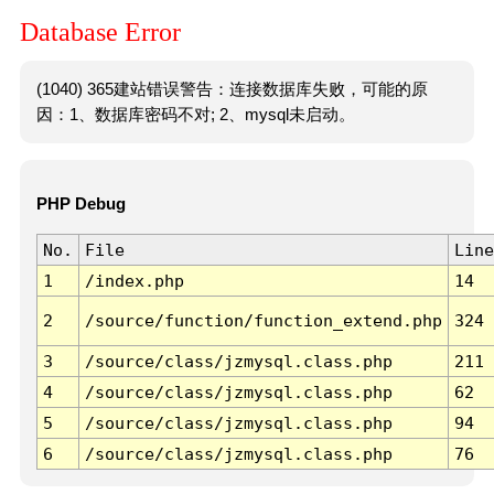
Database Error
(1040) 365建站错误警告：连接数据库失败，可能的原
因：1、数据库密码不对; 2、mysql未启动。
PHP Debug
No.
File
Line
1
/index.php
14
2
/source/function/function_extend.php
324
3
/source/class/jzmysql.class.php
211
4
/source/class/jzmysql.class.php
62
5
/source/class/jzmysql.class.php
94
6
/source/class/jzmysql.class.php
76