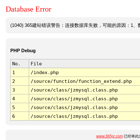
Database Error
(1040) 365建站错误警告：连接数据库失败，可能的原因：1、数
PHP Debug
No.
File
1
/index.php
2
/source/function/function_extend.php
3
/source/class/jzmysql.class.php
4
/source/class/jzmysql.class.php
5
/source/class/jzmysql.class.php
6
/source/class/jzmysql.class.php
www.365jz.com
已经将此