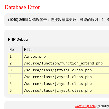
Database Error
(1040) 365建站错误警告：连接数据库失败，可能的原因：1、数
PHP Debug
No.
File
1
/index.php
2
/source/function/function_extend.php
3
/source/class/jzmysql.class.php
4
/source/class/jzmysql.class.php
5
/source/class/jzmysql.class.php
6
/source/class/jzmysql.class.php
www.365jz.com
已经将此