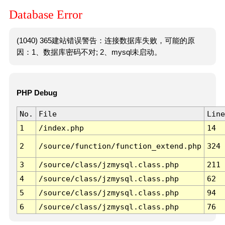
Database Error
(1040) 365建站错误警告：连接数据库失败，可能的原
因：1、数据库密码不对; 2、mysql未启动。
PHP Debug
No.
File
Line
1
/index.php
14
2
/source/function/function_extend.php
324
3
/source/class/jzmysql.class.php
211
4
/source/class/jzmysql.class.php
62
5
/source/class/jzmysql.class.php
94
6
/source/class/jzmysql.class.php
76