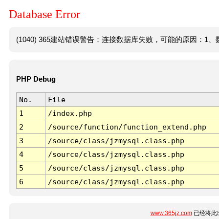
Database Error
(1040) 365建站错误警告：连接数据库失败，可能的原因：1、数
PHP Debug
No.
File
1
/index.php
2
/source/function/function_extend.php
3
/source/class/jzmysql.class.php
4
/source/class/jzmysql.class.php
5
/source/class/jzmysql.class.php
6
/source/class/jzmysql.class.php
www.365jz.com
已经将此