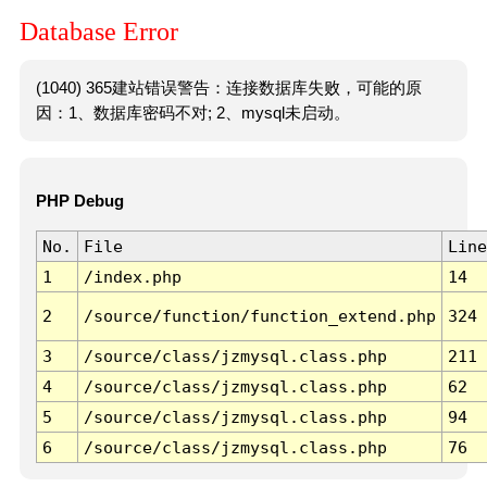
Database Error
(1040) 365建站错误警告：连接数据库失败，可能的原
因：1、数据库密码不对; 2、mysql未启动。
PHP Debug
No.
File
Line
1
/index.php
14
2
/source/function/function_extend.php
324
3
/source/class/jzmysql.class.php
211
4
/source/class/jzmysql.class.php
62
5
/source/class/jzmysql.class.php
94
6
/source/class/jzmysql.class.php
76