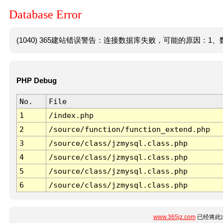
Database Error
(1040) 365建站错误警告：连接数据库失败，可能的原因：1、数
PHP Debug
No.
File
1
/index.php
2
/source/function/function_extend.php
3
/source/class/jzmysql.class.php
4
/source/class/jzmysql.class.php
5
/source/class/jzmysql.class.php
6
/source/class/jzmysql.class.php
www.365jz.com
已经将此