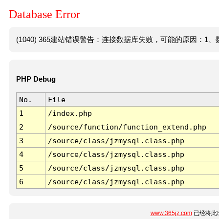
Database Error
(1040) 365建站错误警告：连接数据库失败，可能的原因：1、数
PHP Debug
No.
File
1
/index.php
2
/source/function/function_extend.php
3
/source/class/jzmysql.class.php
4
/source/class/jzmysql.class.php
5
/source/class/jzmysql.class.php
6
/source/class/jzmysql.class.php
www.365jz.com
已经将此