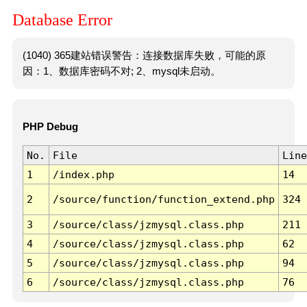
Database Error
(1040) 365建站错误警告：连接数据库失败，可能的原
因：1、数据库密码不对; 2、mysql未启动。
PHP Debug
No.
File
Line
1
/index.php
14
2
/source/function/function_extend.php
324
3
/source/class/jzmysql.class.php
211
4
/source/class/jzmysql.class.php
62
5
/source/class/jzmysql.class.php
94
6
/source/class/jzmysql.class.php
76