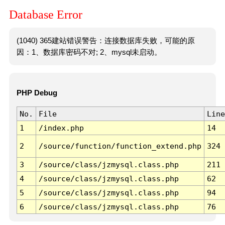
Database Error
(1040) 365建站错误警告：连接数据库失败，可能的原
因：1、数据库密码不对; 2、mysql未启动。
PHP Debug
No.
File
Line
1
/index.php
14
2
/source/function/function_extend.php
324
3
/source/class/jzmysql.class.php
211
4
/source/class/jzmysql.class.php
62
5
/source/class/jzmysql.class.php
94
6
/source/class/jzmysql.class.php
76