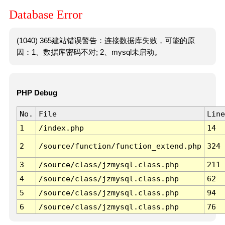
Database Error
(1040) 365建站错误警告：连接数据库失败，可能的原
因：1、数据库密码不对; 2、mysql未启动。
PHP Debug
No.
File
Line
1
/index.php
14
2
/source/function/function_extend.php
324
3
/source/class/jzmysql.class.php
211
4
/source/class/jzmysql.class.php
62
5
/source/class/jzmysql.class.php
94
6
/source/class/jzmysql.class.php
76