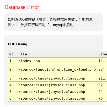
Database Error
(1040) 365建站错误警告：连接数据库失败，可能的原
因：1、数据库密码不对; 2、mysql未启动。
PHP Debug
No.
File
Line
1
/index.php
14
2
/source/function/function_extend.php
324
3
/source/class/jzmysql.class.php
211
4
/source/class/jzmysql.class.php
62
5
/source/class/jzmysql.class.php
94
6
/source/class/jzmysql.class.php
76