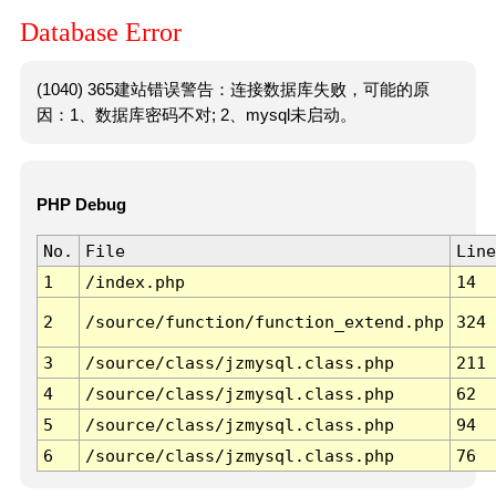
Database Error
(1040) 365建站错误警告：连接数据库失败，可能的原
因：1、数据库密码不对; 2、mysql未启动。
PHP Debug
No.
File
Line
1
/index.php
14
2
/source/function/function_extend.php
324
3
/source/class/jzmysql.class.php
211
4
/source/class/jzmysql.class.php
62
5
/source/class/jzmysql.class.php
94
6
/source/class/jzmysql.class.php
76