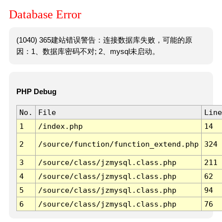
Database Error
(1040) 365建站错误警告：连接数据库失败，可能的原
因：1、数据库密码不对; 2、mysql未启动。
PHP Debug
No.
File
Line
1
/index.php
14
2
/source/function/function_extend.php
324
3
/source/class/jzmysql.class.php
211
4
/source/class/jzmysql.class.php
62
5
/source/class/jzmysql.class.php
94
6
/source/class/jzmysql.class.php
76