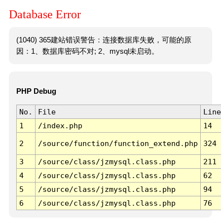
Database Error
(1040) 365建站错误警告：连接数据库失败，可能的原
因：1、数据库密码不对; 2、mysql未启动。
PHP Debug
No.
File
Line
1
/index.php
14
2
/source/function/function_extend.php
324
3
/source/class/jzmysql.class.php
211
4
/source/class/jzmysql.class.php
62
5
/source/class/jzmysql.class.php
94
6
/source/class/jzmysql.class.php
76